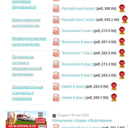
поддержки
обучающихся
Русский язык 6 класс
(pdf, 388 Кб)
PDF
Русский язык 7 класс
(pdf, 445.1 Кб)
Международное
PDF
сотрудничество
Технология 5 класс
(pdf, 272.5 Кб)
PDF
Межведомственное
Технология 6 класс
(pdf, 267.4 Кб)
PDF
сотрудничество
Технология 7 класс
(pdf, 262.5 Кб)
PDF
Организация
питания в
Технология 8 класс
(pdf, 271.3 Кб)
PDF
образовательной
организации
Технология 9 класс
(pdf, 265.3 Кб)
PDF
Химия 8 класс
(pdf, 283.5 Кб)
Образовательные
PDF
стандарты и
Химия 9 класс
(pdf, 289.7 Кб)
требования
PDF
Создано: 30 мая 2022
Начальное общее образование
Английский язык 2 класс
(pdf, 282.2 Кб)