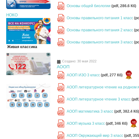
Основы общей биологии
(pdf, 286.6 Кб)
PDF
НОКО
Основы правильного питания 1 класс
(p
PDF
Основы правильного питания 2 класс
(p
PDF
Основы правильного питания 3 класс
(p
PDF
Живая классика
Создано: 30 мая 2022
АООП
АООП ИЗО 3 класс
(pdf, 277 Кб)
PDF
АООП литературное чтение на родном я
PDF
АООП литературное чтение 3 класс
(pdf
PDF
АООП математика 3 класс
(pdf, 382.4 Кб
PDF
АООП музыка 3 класс
(pdf, 346 Кб)
PDF
АООП Окружающий мир 3 класс
(pdf, 35
PDF