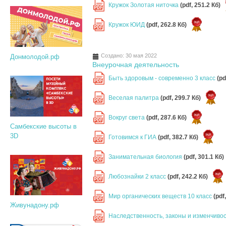
Кружок Золотая ниточка
(pdf, 251.2 Кб)
PDF
Кружок ЮИД
(pdf, 262.8 Кб)
PDF
Создано: 30 мая 2022
Донмолодой.рф
Внеурочная деятельность
Быть здоровым - современно 3 класс
(pd
PDF
Веселая палитра
(pdf, 299.7 Кб)
PDF
Вокруг света
(pdf, 287.6 Кб)
PDF
Самбекские высоты в
3D
Готовимся к ГИА
(pdf, 382.7 Кб)
PDF
Занимательная биология
(pdf, 301.1 Кб)
PDF
Любознайки 2 класс
(pdf, 242.2 Кб)
PDF
Мир органических веществ 10 класс
(pdf
PDF
Живунадону.рф
Наследственность, законы и изменчивос
PDF