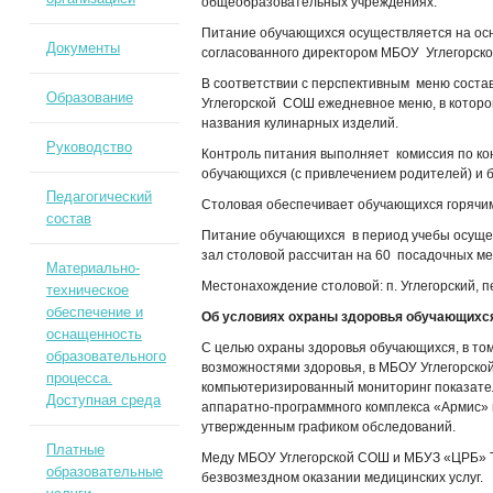
общеобразовательных учреждениях.
Питание обучающихся осуществляется на ос
Документы
согласованного директором МБОУ Углегорс
В соответствии с перспективным меню соста
Образование
Углегорской СОШ ежедневное меню, в которо
названия кулинарных изделий.
Руководство
Контроль питания выполняет комиссия по ко
обучающихся (с привлечением родителей) и 
Педагогический
Столовая обеспечивает обучающихся горячи
состав
Питание обучающихся в период учебы осуще
зал столовой рассчитан на 60 посадочных ме
Материально-
Местонахождение столовой: п. Углегорский, 
техническое
обеспечение и
Об условиях охраны здоровья обучающихс
оснащенность
С целью охраны здоровья обучающихся, в том
образовательного
возможностями здоровья, в МБОУ Углегорско
процесса.
компьютеризированный мониторинг показате
Доступная среда
аппаратно-программного комплекса «Армис» 
утвержденным графиком обследований.
Платные
Меду МБОУ Углегорской СОШ и МБУЗ «ЦРБ» Т
образовательные
безвозмездном оказании медицинских услуг.