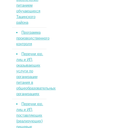
питанием
обучающихся
Тацинского
района
Программа
производственного
контроля
Перечни юр.
лиц и ИП,
оказывающих
услуги по
организации
питания в
общеобразовательных
организациях
Перечни юр.
лиц и ИП,
поставляющих
(реализующих)
пищевые