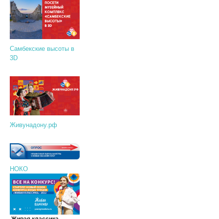
Самбекские высоты в
3D
Живунадону.рф
НОКО