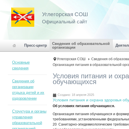
Углегорская СОШ
Официальный сайт
Сведения об образовательной
Пресс-центр
Деятел
организации
Углегорская СОШ
Сведения об образова
Основные
Организация питания в образовательной орг
сведения
Условия питания и охр
обучающихся
Сведения об
организации
отдыха детей и их
Создано: 18 апреля 2025
оздоровлении
Условия питания и охрана здоровья о
Об условиях питания обучающихся.
Структура и органы
Организация питания обучающихся и формир
управления
требованиями, установленными федеральным
образовательной
20 Санитарно-эпидемиологические требовани
организацией