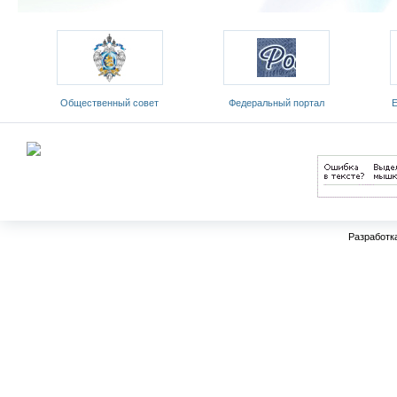
ый
Общественный совет
Федеральный портал
Е
Министерства образования и
«Российское образование»
обр
науки РФ
Разработк