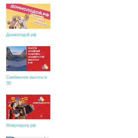
Донмолодой.рф
Самбекские высоты в
3D
Живунадону.рф