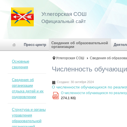
Углегорская СОШ
Официальный сайт
Сведения об образовательной
Пресс-центр
Деятел
организации
Углегорская СОШ
Сведения об образова
Основные
сведения
Численность обучающи
Сведения об
Создано: 30 октября 2024
организации
О численности обучающихся по реали
отдыха детей и их
О численности обучающихся по реали
оздоровлении
PDF
274.1 Кб)
Структура и органы
управления
образовательной
организацией