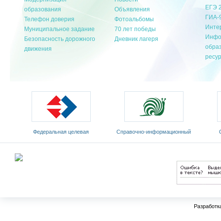
ЕГЭ 
образования
Объявления
ГИА-
Телефон доверия
Фотоальбомы
Инте
Муниципальное задание
70 лет победы
Инфо
Безопасность дорожного
Дневник лагеря
обра
движения
ресу
Федеральная целевая
Cправочно-информационный
программа развития
портал «Русский язык»
Мин
образования на 2011-2015 годы
Разработк