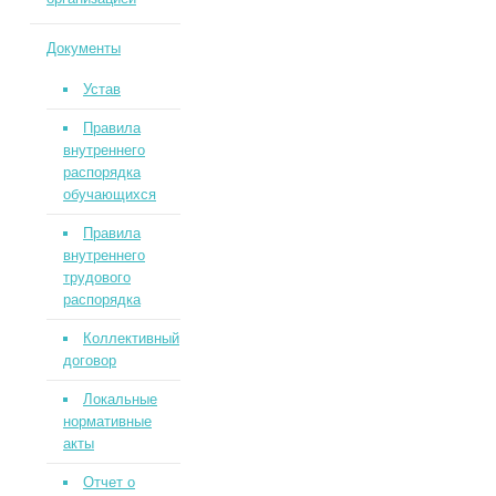
Документы
Устав
Правила
внутреннего
распорядка
обучающихся
Правила
внутреннего
трудового
распорядка
Коллективный
договор
Локальные
нормативные
акты
Отчет о