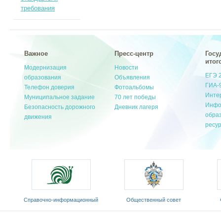
требования
Важное
Пресс-центр
Госу
итог
Модернизация
Новости
ЕГЭ 
образования
Объявления
ГИА-
Телефон доверия
Фотоальбомы
Инте
Муниципальное задание
70 лет победы
Инфо
Безопасность дорожного
Дневник лагеря
обра
движения
ресу
Cправочно-информационный
Общественный совет
портал «Русский язык»
Министерства образования и
«Ро
оды
науки РФ