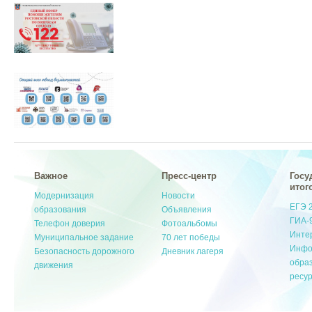
Важное
Пресс-центр
Госу
итог
Модернизация
Новости
ЕГЭ 
образования
Объявления
ГИА-
Телефон доверия
Фотоальбомы
Инте
Муниципальное задание
70 лет победы
Инфо
Безопасность дорожного
Дневник лагеря
обра
движения
ресу