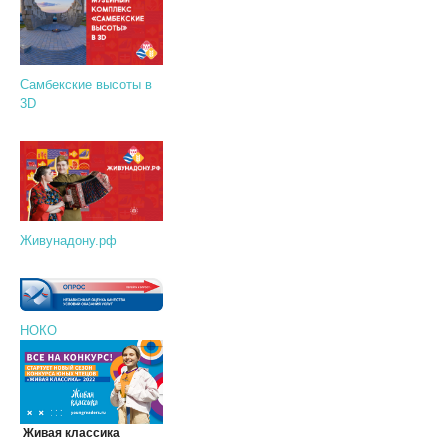
Самбекские высоты в
3D
Живунадону.рф
НОКО
Живая классика