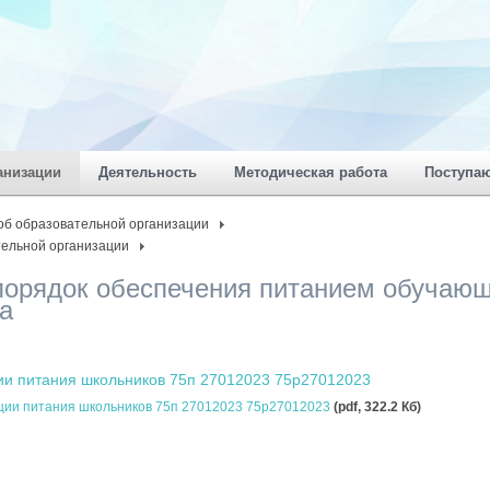
анизации
Деятельность
Методическая работа
Поступа
об образовательной организации
тельной организации
орядок обеспечения питанием обучаю
а
ии питания школьников 75п 27012023 75p27012023
ции питания школьников 75п 27012023 75p27012023
(pdf, 322.2 Кб)