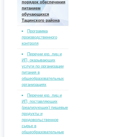
порядок обеспечения
питанием
обучающихся
Тацинского района
Программа
производственного
контроля
Перечни юр. лиц и
ИП, оказывающих
услуги по организации
питания в
общеобразовательных
организациях
Перечни юр. лиц и
ИП, поставляющих
(реализующих) пищевые
продукты и
продовольственное
сырье в
общеобразовательные