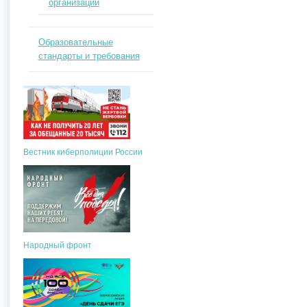
организации
Образовательные
стандарты и требования
Вестник киберполиции России
Народный фронт