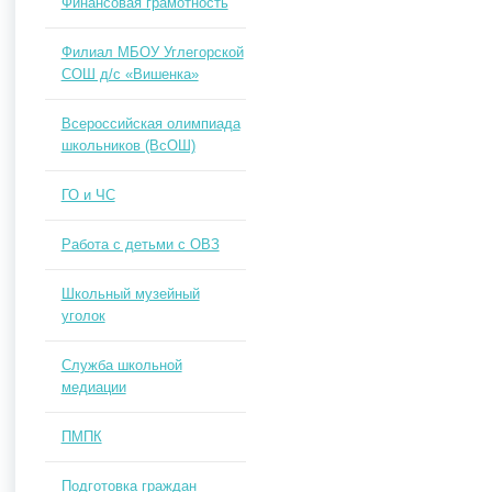
Финансовая грамотность
Филиал МБОУ Углегорской
СОШ д/с «Вишенка»
Всероссийская олимпиада
школьников (ВсОШ)
ГО и ЧС
Работа с детьми с ОВЗ
Школьный музейный
уголок
Служба школьной
медиации
ПМПК
Подготовка граждан