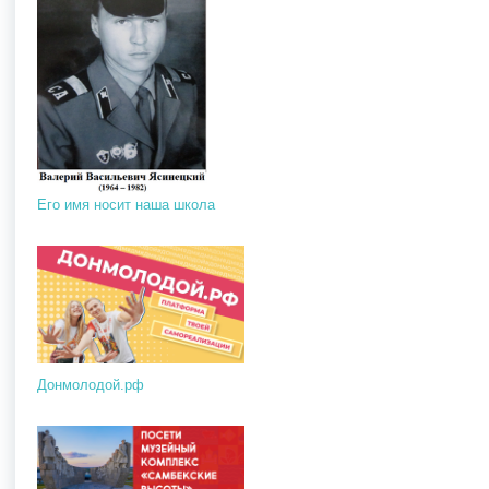
Его имя носит наша школа
Донмолодой.рф