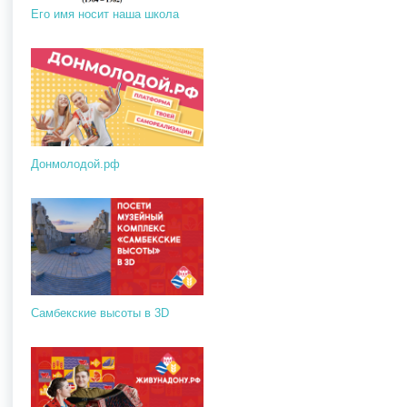
Его имя носит наша школа
Донмолодой.рф
Самбекские высоты в 3D