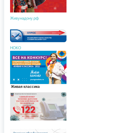
Живунадону.рф
НОКО
Живая классика