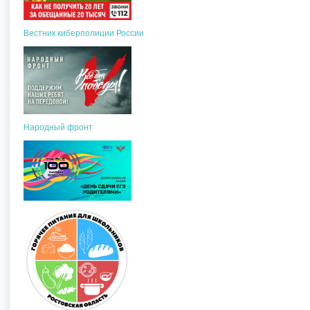
Вестник киберполиции России
Народный фронт