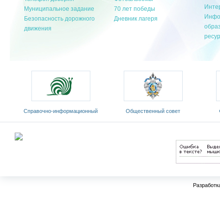
Инте
Муниципальное задание
70 лет победы
Инфо
Безопасность дорожного
Дневник лагеря
обра
движения
ресу
Cправочно-информационный
Общественный совет
портал «Русский язык»
Министерства образования и
«Ро
оды
науки РФ
Разработк