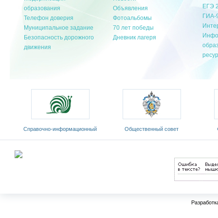
ЕГЭ 
образования
Объявления
ГИА-
Телефон доверия
Фотоальбомы
Инте
Муниципальное задание
70 лет победы
Инфо
Безопасность дорожного
Дневник лагеря
обра
движения
ресу
Cправочно-информационный
Общественный совет
портал «Русский язык»
Министерства образования и
«Ро
оды
науки РФ
Разработк