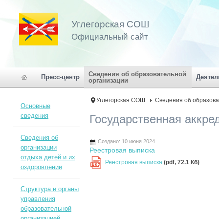
Углегорская СОШ
Официальный сайт
Сведения об образовательной
Пресс-центр
Деятел
организации
Углегорская СОШ
Сведения об образова
Основные
сведения
Государственная аккре
Сведения об
Создано: 10 июня 2024
организации
Реестровая выписка
отдыха детей и их
Реестровая выписка
(pdf, 72.1 Кб)
PDF
оздоровлении
Структура и органы
управления
образовательной
организацией