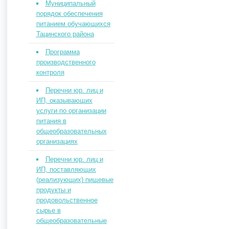
Муниципальный
порядок обеспечения
питанием обучающихся
Тацинского района
Программа
производственного
контроля
Перечни юр. лиц и
ИП, оказывающих
услуги по организации
питания в
общеобразовательных
организациях
Перечни юр. лиц и
ИП, поставляющих
(реализующих) пищевые
продукты и
продовольственное
сырье в
общеобразовательные