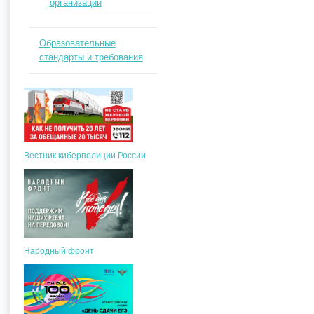
организации
Образовательные
стандарты и требования
Вестник киберполиции России
Народный фронт