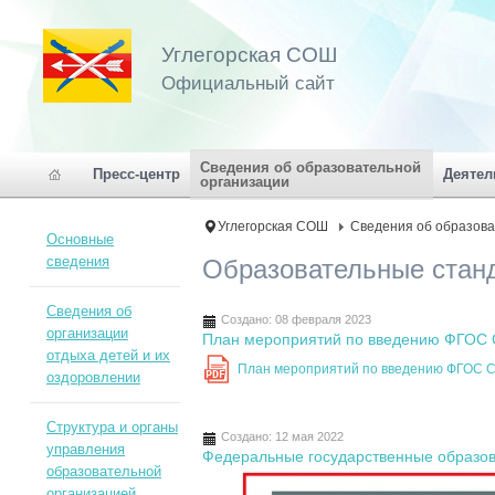
Углегорская СОШ
Официальный сайт
Сведения об образовательной
Пресс-центр
Деятел
организации
Углегорская СОШ
Сведения об образова
Основные
сведения
Образовательные стан
Сведения об
Создано: 08 февраля 2023
организации
План мероприятий по введению ФГОС
отдыха детей и их
План мероприятий по введению ФГОС
PDF
оздоровлении
Структура и органы
Создано: 12 мая 2022
управления
Федеральные государственные образо
образовательной
организацией