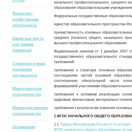
услуги
начального профессионального, среднего п
образования образовательными учреждениям
Финансово-
Федеральные государственные образователь
хозяйственная
единство образовательного пространства Ро
деятельность
преемственность основных образовательных 
среднего (полного) общего, начального пр
Вакантные места
высшего профессионального образования.
для приема
(перевода)
Федеральным законом от 1 декабря 2007 г
государственного образовательного станд
требований:
Стипендии и меры
поддержки
требования к структуре основных образов
обучающихся
соотношению частей основной образова
соотношению обязательной части осно
формируемой участниками образовательного
Международное
сотрудничество
требования к условиям реализации осно
кадровым, финансовым, материально-техниче
Межведомственное
требования к результатам освоения основны
сотрудничество
1.ФГОС НАЧАЛЬНОГО ОБЩЕГО ОБРАЗОВА
1.1
Приказ Минобрнауки России от 6 октября 
Организация
ФГОС начального общего образования» (в ре