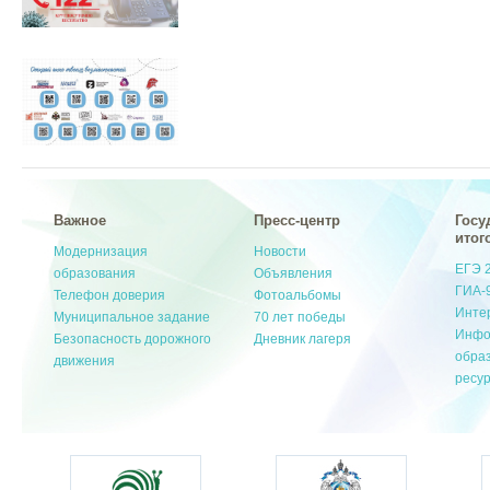
Важное
Пресс-центр
Госу
итог
Модернизация
Новости
ЕГЭ 
образования
Объявления
ГИА-
Телефон доверия
Фотоальбомы
Инте
Муниципальное задание
70 лет победы
Инфо
Безопасность дорожного
Дневник лагеря
обра
движения
ресу