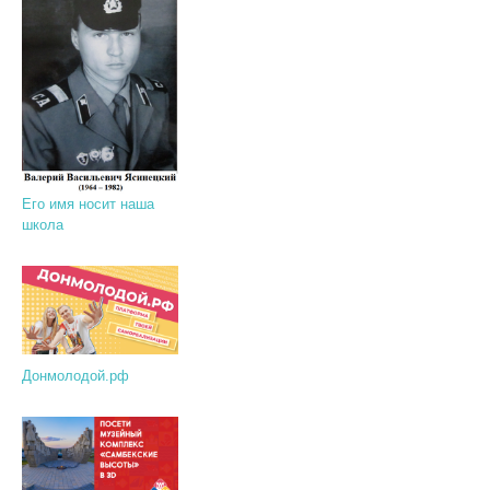
Его имя носит наша
школа
Донмолодой.рф