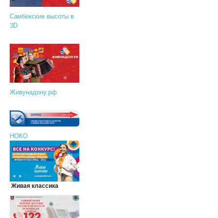
Самбекские высоты в
3D
Живунадону.рф
НОКО
Живая классика