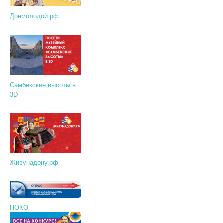
Донмолодой.рф
Самбекские высоты в
3D
Живунадону.рф
НОКО