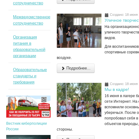
сотрудничество
Создано: 18 июня
Межведомственное
Уличное творчес
сотрудничество
На организационно
уличного творчеств
Организация
видов.
питания в
Для воспитанников
образовательной
спортивные соревн
организации
воздухе.
Подробнее...
Образовательные
стандарты и
требования
Создано: 18 июня
Мы в кадре!
16 июня в лагере 
сети Интернет. На
вспомнили основны
уберечься. После о
попробовал себя в
Вестник киберполиции
объектов природы,
России
стороны.