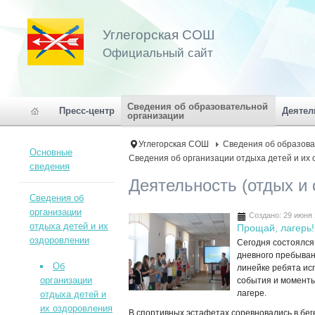
Углегорская СОШ
Официальный сайт
Сведения об образовательной
Пресс-центр
Деятел
организации
Углегорская СОШ
Сведения об образова
Основные
Сведения об организации отдыха детей и их
сведения
Деятельность (отдых и
Сведения об
организации
Создано: 29 июня
отдыха детей и их
Прощай, лагерь!
оздоровлении
Сегодня состоялся
дневного пребыван
Об
линейке ребята ис
организации
события и моменты
лагере.
отдыха детей и
их оздоровления
В спортивных эстафетах соревновались в беге