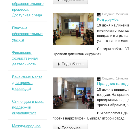
образовательного
процесса.
Создано: 22 июня
Доступная среда
Код дружбы
19 июня на линейк
Платные
мнениями о том, к
образовательные
поиграли в игры на
услуги
участвовали в маст
Сегодня работа ВПК
Финансово-
Провели флешмоб «Дружба».
хозяйственная
Подробнее...
деятельность
Вакантные места
Создано: 19 июня
для приема
Праздник народ
(перевода)
18 июня в пришкол
воздухе. На орган
праздниками народ
Стипендии и меры
Ураза-Байрамом, К
поддержки
обучающихся
В Углегорском СДК
против наркотиков». Выиграл второй отряд.
Международное
Подробнее...