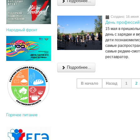
Подробнее...
Создано: 16 июня
День профессий
15 мая в пришколь
Народный фронт
день с зарядки и в
дети познакомилис
самые распростран
самые редкие-смот
реставратор.
Подробнее...
В начало
Назад
1
2
Горячее питание