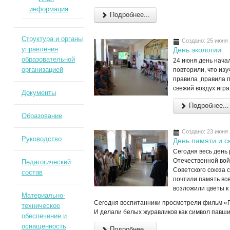
информация
Подробнее...
Структура и органы
Создано: 25 июня
управления
День экологии
образовательной
24 июня день начал
организацией
повторили, что изу
правила ,правила 
свежий воздух игра
Документы
Подробнее...
Образование
Создано: 23 июня
Руководство
День памяти и с
Сегодня весь день
Отечественной вой
Педагогический
Советского союза 
состав
почтили память вс
возложили цветы к
Материально-
Сегодня воспитанники просмотрели фильм «П
техническое
И делали белых журавликов как символ павши
обеспечение и
оснащенность
Подробнее...