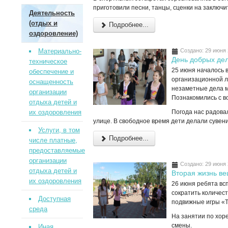
приготовили песни, танцы, сценки на заключи
Деятельность
(отдых и
Подробнее...
оздоровление)
Материально-
Создано: 29 июня
День добрых де
техническое
25 июня началось 
обеспечение и
организационной л
оснащенность
незаметные дела м
организации
Познакомились с в
отдыха детей и
их оздоровления
Погода нас радова
улице. В свободное время дети делали сувени
Услуги, в том
Подробнее...
числе платные,
предоставляемые
организации
Создано: 29 июня
отдыха детей и
Вторая жизнь в
их оздоровления
26 июня ребята вс
сократить количест
Доступная
подвижные игры «
среда
На занятии по хор
смены.
Иная