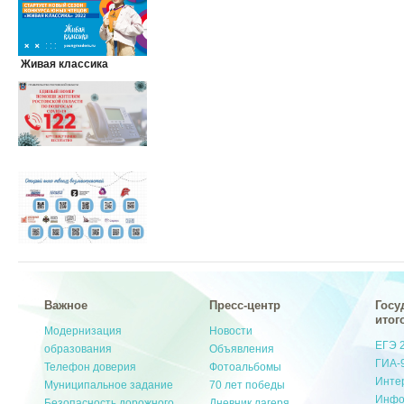
Живая классика
Важное
Пресс-центр
Госу
итог
Модернизация
Новости
ЕГЭ 
образования
Объявления
ГИА-
Телефон доверия
Фотоальбомы
Инте
Муниципальное задание
70 лет победы
Инфо
Безопасность дорожного
Дневник лагеря