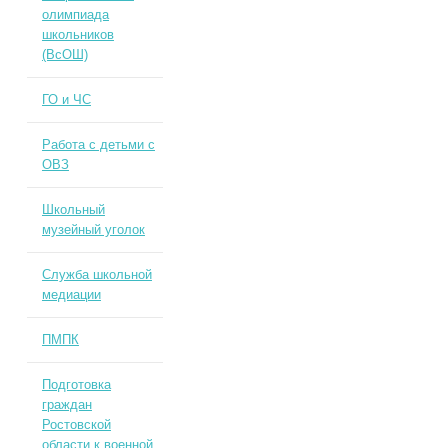
олимпиада
школьников
(ВсОШ)
ГО и ЧС
Работа с детьми с
ОВЗ
Школьный
музейный уголок
Служба школьной
медиации
ПМПК
Подготовка
граждан
Ростовской
области к военной