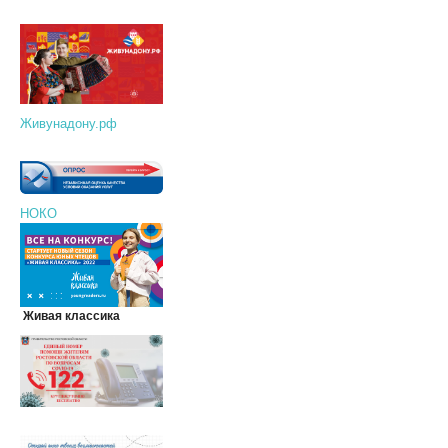
Живунадону.рф
НОКО
Живая классика