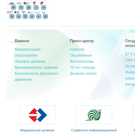
Важное
Пресс-центр
Госу
итог
Модернизация
Новости
ЕГЭ 
образования
Объявления
ГИА-
Телефон доверия
Фотоальбомы
Инте
Муниципальное задание
70 лет победы
Инфо
Безопасность дорожного
Дневник лагеря
обра
движения
ресу
Cправочно-информационный
Общественный совет