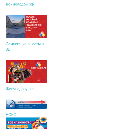
Донмолодой.рф
Самбекские высоты в
3D
Живунадону.рф
НОКО