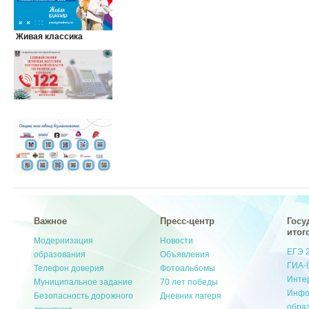
Живая классика
Важное
Пресс-центр
Госу
итог
Модернизация
Новости
ЕГЭ 
образования
Объявления
ГИА-
Телефон доверия
Фотоальбомы
Инте
Муниципальное задание
70 лет победы
Инфо
Безопасность дорожного
Дневник лагеря
обра