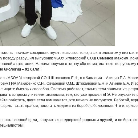
тсмены, «качки» совершенствуют лишь свое тело, а с интеллектом у них как-то
ому поводу разрушил выпускник МБОУ Углегорской СОШ
Семенов Максим
, пок
оговой аттестации. Максим получил отметку «5» по математике, по русскому
по биологии – 91 балл
!
тель МБОУ Углегорской СОШ Штокалова Е.Н., а к биологии – Атинян Е.А. Мак
овку ГИА Макаренко С.Н., Овчаровой О.М., Штокаловой Е.Н. и Атинян Е.А. И во
Не ищите быстрых способов. Система работает, только если заниматься регу
авать вопросы учителям, знакомым, тем, кто уже прошел ЕГЭ. Не опускайте 
те работать, даже если вам кажется, что ничего не получится. Работай, верь
ь цель - стать врачом, помогать людям в их борьбе с болезнями. Что ж, цель 
 поставленной цели, заручиться поддержкой родных и друзей, и не бояться
пециалистом!