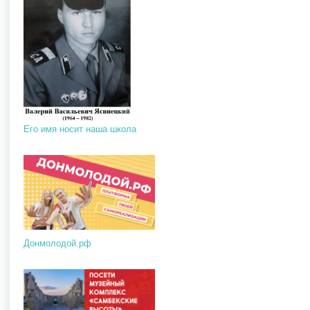
Его имя носит наша школа
Донмолодой.рф