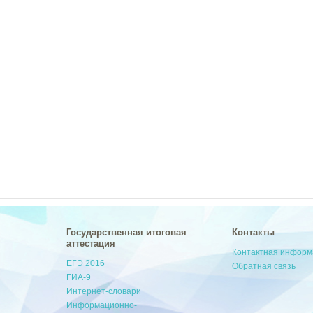
Государственная итоговая
Контакты
аттестация
Контактная инфор
ЕГЭ 2016
Обратная связь
ГИА-9
Интернет-словари
Информационно-