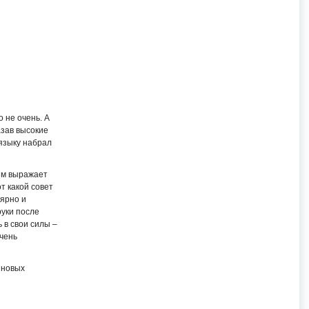
 не очень. А
азав высокие
 языку набрал
сим выражает
т какой совет
лярно и
руки после
 в свои силы –
очень
 новых