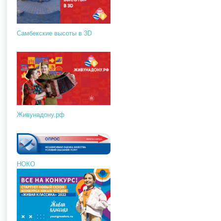
Самбекские высоты в 3D
Живунадону.рф
НОКО