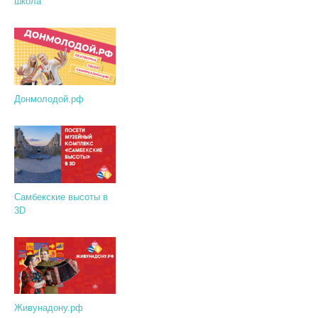
школа
Донмолодой.рф
Самбекские высоты в
3D
Живунадону.рф