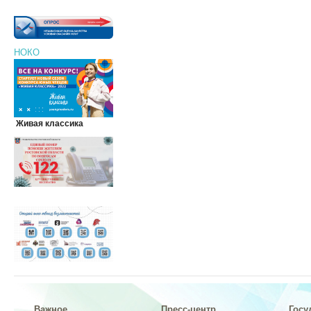
НОКО
Живая классика
Важное
Пресс-центр
Госу