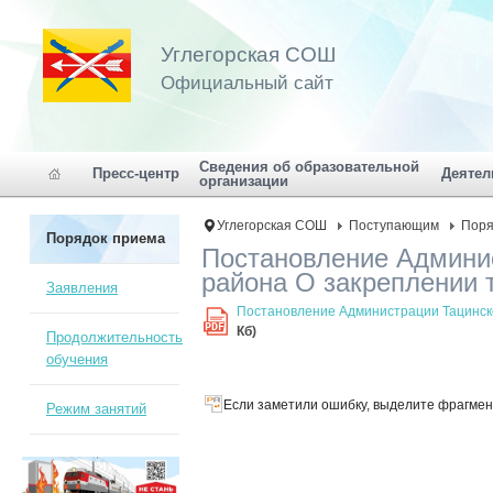
Углегорская СОШ
Официальный сайт
Сведения об образовательной
Пресс-центр
Деятел
организации
Углегорская СОШ
Поступающим
Поря
Порядок приема
Постановление Админи
района О закреплении 
Заявления
Постановление Администрации Тацинск
PDF
Кб)
Продолжительность
обучения
Если заметили ошибку, выделите фрагмент
Режим занятий