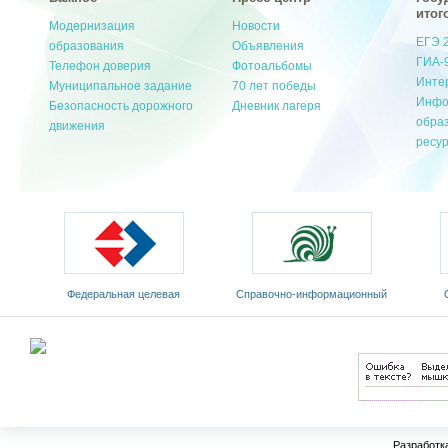
итог
Модернизация
Новости
ЕГЭ 
образования
Объявления
ГИА-
Телефон доверия
Фотоальбомы
Инте
Муниципальное задание
70 лет победы
Инфо
Безопасность дорожного
Дневник лагеря
обра
движения
ресу
Федеральная целевая
Cправочно-информационный
программа развития
портал «Русский язык»
Мин
образования на 2011-2015 годы
Разработк